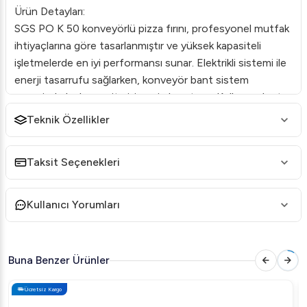
Ürün Detayları:
SGS PO K 50 konveyörlü pizza fırını, profesyonel mutfak
ihtiyaçlarına göre tasarlanmıştır ve yüksek kapasiteli
işletmelerde en iyi performansı sunar. Elektrikli sistemi ile
enerji tasarrufu sağlarken, konveyör bant sistem
sayesinde hızlı ve eşit pişirme imkanı tanır. Kullanıcı dostu
kontrol paneli ile sıcaklık ve hız ayarları kolayca yapılabilir.
Teknik Özellikler
Avantajlar:
Yüksek kapasiteli üretim için ideal.
Taksit Seçenekleri
Konveyör sistemi sayesinde eşit pişirme sağlar.
Kullanıcı Yorumları
Elektrikli yapısıyla çevre dostudur ve enerji tasarrufu
yapar.
Kolay temizlenebilir yüzeyler ve dayanıklı yapı.
Buna Benzer Ürünler
Uygulama Alanı:
Arıgastro.com'dan temin edebileceğiniz SGS PO K 50,
Ücretsiz Kargo
pizzacılardan restoranlara kadar geniş bir yelpazede