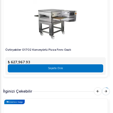
kullanıma uygundur. Pizzalarınızın her defasında
mükemmel kalitede olmasını sağlamak için bu güvenilir
pizza fırınına yatırım yapın.
Sipariş:
SGS PO K 50 Elektrikli Konveyörlü Pizza Fırını için fiyat ve
daha fazla detay için hemen bizi ziyaret edin veya müşteri
temsilcimize ulaşarak bilgi alın!
Öztiryakiler G1702 Konveyörlü Pizza Fırını Gazlı
₺ 627,967.93
Sepete Ekle
İlginizi Çekebilir
Ücretsiz Kargo