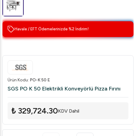
Havale / EFT Ödemelerinizde %2 İndirim!
Ürün Kodu
:
PO-K 50 E
SGS PO K 50 Elektrikli Konveyörlü Pizza Fırını
₺ 329,724.30
KDV Dahil