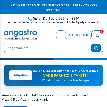
Öztiryakiler Marka Ürünlerde Kredi Kartına Vade Farksız 9 Ay'a Varan
Taksit İmkanı!
Müşteri Destek:
0(536) 611 99 51
İndirimdekiler
İletişim
Müşteri Hizmetleri
Yeni Ürünler
Siparişim Nerede?
0
Giriş Yap / Kaydol
ÖZTIRYAKILER MARKA TÜM ÜRÜNLERDE
VADE FARKSIZ 9 TAKSIT!
9 Taksitten Yararlanmak İçin Tıklayın!
Anasayfa
/
Ana Mutfak Ekipmanları
/
Endüstriyel Fırınlar
/
Pizza & Pide & Lahmacun Fırınları