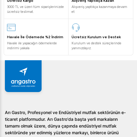
yıkamanız tavsiye edilir.
Ücretsiz Kargo
Alışveriş Yaptıkça Kazan
3000 TL ve üzeri tüm siparişlerinizde
Alışveriş yaptıkça kazanmaya devam
ücretsiz teslimat.
et
3. Güvenlik sensörleri nasıl çalışır?
Makinenin kapağı ve kazanı, güvenlik sensörleri ile
donatılmıştır. Bu sistem, mekanizma düzgün şekilde
Havale İle Ödemede %2 İndirim
Ücretsiz Kurulum ve Destek
kapatılmadığında çalışmayı otomatik olarak durdurur ve
Havale ile yapacağın ödemelerde
Kurulum ve destek süreçlerinde
kullanıcı güvenliğini sağlar.
indirimi yakala
yanınızdayız.
Öztiryakiler 70 LT Sebze Parçalama Makinesi, mutfağınıza
kalite ve güvenlik katarak, endüstriyel mutfak ekipmanları
arasında üstün performansıyla öne çıkmaktadır.
Arı Gastro, Profesyonel ve Endüstriyel mutfak sektörünün e-
ticaret platformudur. Arı Gastro'da başta yerli markaların
tamamı olmak üzere, dünya çapında endüstriyel mutfak
sektöründe yer edinmiş yüzlerce markayı, binlerce ürünü