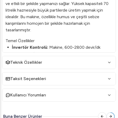
ve etkili bir şekilde yapmanızı sağlar. Yüksek kapasiteli 70
litrelik haznesiyle büyük partilerde üretim yapmak için
idealdir. Bu makine, özellikle humus ve çeşitli sebze
karışımlarını homojen bir şekilde hazırlamak için
tasarlanmıştır.
Temel Özellikler
İnvertör Kontrolü:
Makine, 600-2800 devir/dk
arasında değişken devir hızlarını destekleyen inverter
kontrolü ile donatılmıştır. Böylece işlem türüne göre
Teknik Özellikler
ideal hızı seçme esnekliği sunar.
Paslanmaz Çelik Yapı:
Tüm yapı AISI 420 paslanmaz
Taksit Seçenekleri
çelikten imal edilmiştir, bu da uzun ömürlü kullanım ve
kolay temizlik sağlar.
Kullanıcı Yorumları
Güvenlik Sensörleri:
Kapak ve kazan emniyeti için
güvenlik sensörleri ile donatılmıştır, böylece kullanıcılar
için güvenli bir çalışma ortamı sunar.
Buna Benzer Ürünler