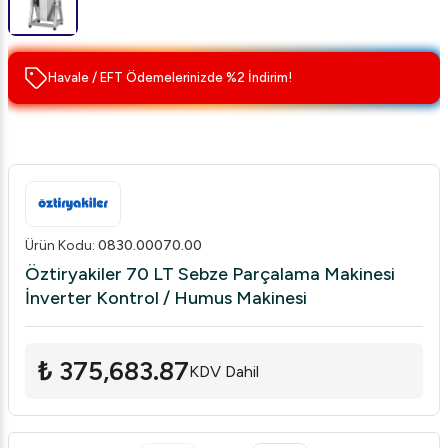
Havale / EFT Ödemelerinizde %2 İndirim!
Ürün Kodu
:
0830.00070.00
Öztiryakiler 70 LT Sebze Parçalama Makinesi
İnverter Kontrol / Humus Makinesi
₺ 375,683.87
KDV Dahil