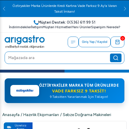
Öztiryakiler Yetkili Bayi
Müşteri Destek:
0(536) 611 99 51
İndirimdekiler
İletişim
Müşteri Hizmetleri
Yeni Ürünler
Siparişim Nerede?
0
Giriş Yap / Kaydol
ÖZTIRYAKILER MARKA TÜM ÜRÜNLERDE
VADE FARKSIZ 9 TAKSIT!
9 Taksitten Yararlanmak İçin Tıklayın!
Anasayfa
/
Hazırlık Ekipmanları
/
Sebze Doğrama Makineleri
Ücretsiz
Kargo