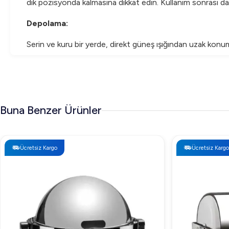
dik pozisyonda kalmasına dikkat edin. Kullanım sonrası dai
Depolama:
Serin ve kuru bir yerde, direkt güneş ışığından uzak konu
Öztiryakiler Jel Yakıt ile kaliteli ve güvenilir pişirme deney
Buna Benzer Ürünler
Ücretsiz Kargo
Ücretsiz Kargo