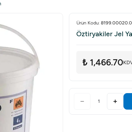
h
Ürün Kodu
:
8199.00020.0
Öztiryakiler Jel Y
₺ 1,466.70
KDV
1