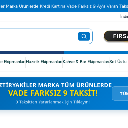
ler Marka Ürünlerde Kredi Kartına Vade Farksız 9 Ay'a Varan Taks
İndi
e Ekipmanları
Hazırlık Ekipmanları
Kahve & Bar Ekipmanları
Set Üstü 
ZTIRYAKILER MARKA TÜM ÜRÜNLERDE
VADE FARKSIZ 9 TAKSIT!
TÜ
9 Taksitten Yararlanmak İçin Tıklayın!