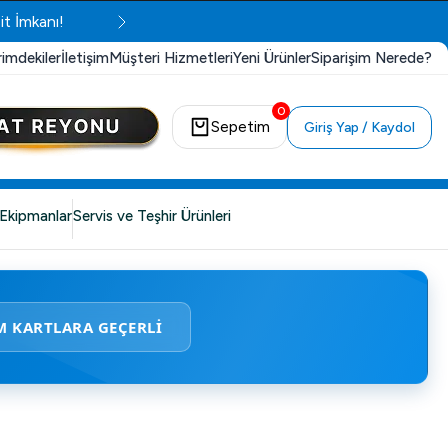
it İmkanı!
rimdekiler
İletişim
Müşteri Hizmetleri
Yeni Ürünler
Siparişim Nerede?
0
Sepetim
Giriş Yap / Kaydol
Ekipmanlar
Servis ve Teşhir Ürünleri
M KARTLARA GEÇERLİ