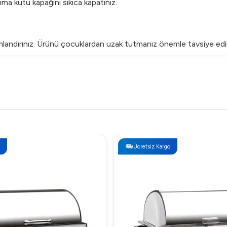
ma kutu kapağını sıkıca kapatınız.
mlandırınız. Ürünü çocuklardan uzak tutmanız önemle tavsiye edili
imini mutfaklarınıza taşıyın!
Ücretsiz Kargo