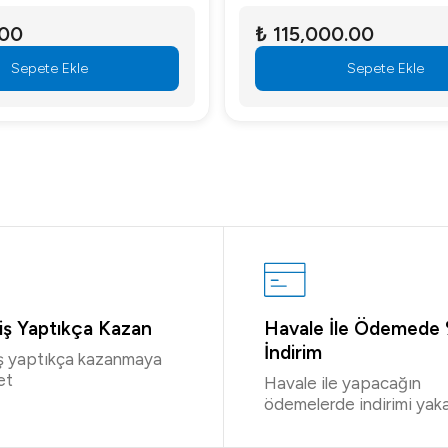
.00
₺ 115,000.00
Sepete Ekle
Sepete Ekle
riş Yaptıkça Kazan
Havale İle Ödemede
İndirim
iş yaptıkça kazanmaya
et
Havale ile yapacağın
ödemelerde indirimi yaka