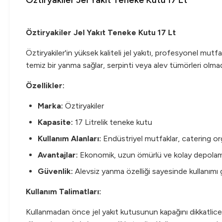
Öztiryakiler Jel Yakıt Teneke Kutu 17 Lt
Öztiryakiler Jel Yakıt Teneke Kutu 17 Lt
Öztiryakiler'in yüksek kaliteli jel yakıtı, profesyonel mutfak
temiz bir yanma sağlar, serpinti veya alev tümörleri olmad
Özellikler:
Marka:
Öztiryakiler
Kapasite:
17 Litrelik teneke kutu
Kullanım Alanları:
Endüstriyel mutfaklar, catering orga
Avantajlar:
Ekonomik, uzun ömürlü ve kolay depolama
Güvenlik:
Alevsiz yanma özelliği sayesinde kullanımı g
Kullanım Talimatları:
Kullanmadan önce jel yakıt kutusunun kapağını dikkatlice 