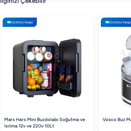
İlginizi Çekebilir
Ücretsiz Kargo
Ücretsiz Kargo
Mars Hars Mini Buzdolabı Soğutma ve
Vosco Buz Ma
Isıtma 12v ve 220v 10Lt