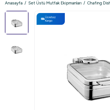
Anasayfa
/
Set Üstü Mutfak Ekipmanları
/
Chafing Dis
Ücretsiz
Kargo