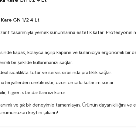
lı Kare Gn 1/2 4 Lt
ı Kare GN 1/2 4 Lt
ve zarif tasarımıyla yemek sunumlarına estetik katar. Profesyonel 
inde kapak, kolayca açılıp kapanır ve kullanıcıya ergonomik bir 
rimli bir şekilde kullanmanızı sağlar.
eal sıcaklıkta tutar ve servis sırasında pratiklik sağlar.
ateryallerden üretilmiştir, uzun ömürlü kullanım sunar.
r, hijyen standartlarınızı korur.
nanımlı ve şık bir deneyimle tamamlayın. Ürünün dayanıklılığını v
unumunuzun keyfini çıkarın!