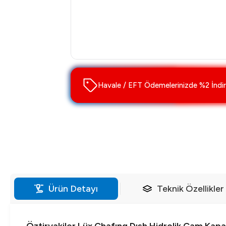
Havale / EFT Ödemelerinizde %2 İndir
Ürün Detayı
Teknik Özellikler