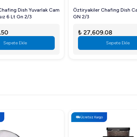
 Chafing Dish Yuvarlak Cam
Öztiryakiler Chafing Dish 
ız 6 Lt Gn 2/3
GN 2/3
.50
₺ 27,609.08
Sepete Ekle
Sepete Ekle
Ücretsiz Kargo