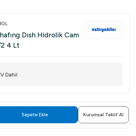
BGL
Chafıng Dısh Hidrolik Cam
/2 4 Lt
V Dahil
Sepete Ekle
Kurumsal Teklif Al