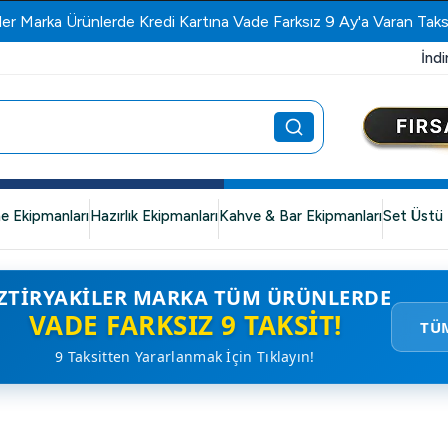
ler Marka Ürünlerde Kredi Kartına Vade Farksız 9 Ay'a Varan Taks
İndi
e Ekipmanları
Hazırlık Ekipmanları
Kahve & Bar Ekipmanları
Set Üstü 
ZTIRYAKILER MARKA TÜM ÜRÜNLERDE
VADE FARKSIZ 9 TAKSIT!
TÜ
9 Taksitten Yararlanmak İçin Tıklayın!