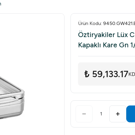
h
Ürün Kodu
:
9450.GW421.
Öztiryakiler Lüx 
Kapaklı Kare Gn 1
₺ 59,133.17
KD
1