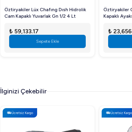
Öztiryakiler Lüx Chafıng Dısh Hidrolik
Öztiryakiler
Cam Kapaklı Yuvarlak Gn 1/2 4 Lt
Kapaklı Ayaks
₺ 59,133.17
₺ 23,656
Sepete Ekle
İlginizi Çekebilir
Ücretsiz Kargo
Ücretsiz Kargo