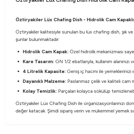
Öztiryakiler Lüx Chafıng Dısh Hidrolik Cam Kapak
Öztiryakiler Lüx Chafing Dish - Hidrolik Cam Kapakl
Öztiryakiler kalitesiyle sunulan bu lüx chafing dish, şık 
şunlar bulunmaktadır:
Hidrolik Cam Kapak:
Özel hidrolik mekanizması sayes
Kare Tasarım:
GN 1/2 ebatlarıyla, kullanım alanınızı ve
4 Litrelik Kapasite:
Geniş iç hacmi ile yemeklerinizi id
Dayanıklı Malzeme:
Paslanmaz çelik ve kaliteli cam m
Kolay Temizlik:
Parçaları kolayca sökülüp temizlenebili
Öztiryakiler Lüx Chafing Dish ile organizasyonlarınızı do
değer katacak. Şimdi sipariş verin ve mükemmel yemek s