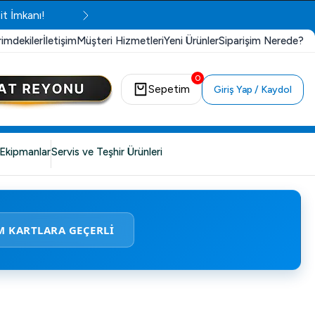
it İmkanı!
rimdekiler
İletişim
Müşteri Hizmetleri
Yeni Ürünler
Siparişim Nerede?
0
Sepetim
Giriş Yap / Kaydol
Ekipmanlar
Servis ve Teşhir Ürünleri
M KARTLARA GEÇERLİ