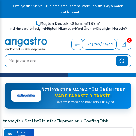
Öztiryakiler Marka Ürünlerde Kredi Kartına Vade Farksız 9 Ay'a Varan
Taksit İmkanı!
Müşteri Destek:
0(536) 611 99 51
İndirimdekiler
İletişim
Müşteri Hizmetleri
Yeni Ürünler
Siparişim Nerede?
0
Giriş Yap / Kaydol
ÖZTIRYAKILER MARKA TÜM ÜRÜNLERDE
VADE FARKSIZ 9 TAKSIT!
9 Taksitten Yararlanmak İçin Tıklayın!
Anasayfa
/
Set Üstü Mutfak Ekipmanları
/
Chafing Dish
Ücretsiz
Kargo