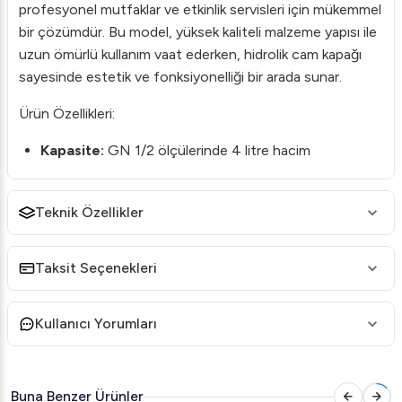
profesyonel mutfaklar ve etkinlik servisleri için mükemmel
bir çözümdür. Bu model, yüksek kaliteli malzeme yapısı ile
uzun ömürlü kullanım vaat ederken, hidrolik cam kapağı
sayesinde estetik ve fonksiyonelliği bir arada sunar.
Ürün Özellikleri:
Kapasite:
GN 1/2 ölçülerinde 4 litre hacim
Kapak:
Hidrolik destekli cam kapak, kolay ve güvenli
kullanım sağlar
Teknik Özellikler
Malzeme:
Paslanmaz çelik yapı, uzun ömürlü ve
Taksit Seçenekleri
dayanıklıdır
Tasarım:
Yuvarlak ve şık tasarımı ile her türlü sunum
Kullanıcı Yorumları
için uygun
Kullanım Alanları:
Oteller, restoranlar, catering
hizmetleri ve özel davetler
Buna Benzer Ürünler