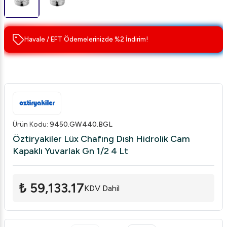
Havale / EFT Ödemelerinizde %2 İndirim!
Ürün Kodu
:
9450.GW440.BGL
Öztiryakiler Lüx Chafıng Dısh Hidrolik Cam
Kapaklı Yuvarlak Gn 1/2 4 Lt
₺ 59,133.17
KDV Dahil